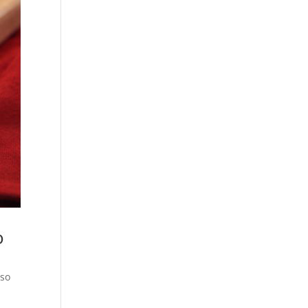
o
eso