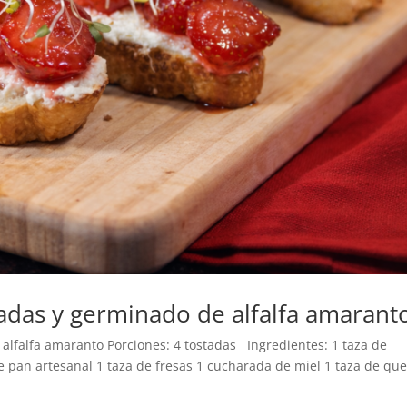
asadas y germinado de alfalfa amarant
 alfalfa amaranto Porciones: 4 tostadas Ingredientes: 1 taza de
 pan artesanal 1 taza de fresas 1 cucharada de miel 1 taza de qu