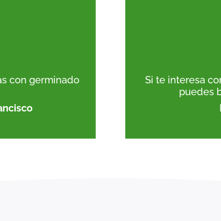
tas con germinado
Si te interesa 
:
puedes b
ancisco