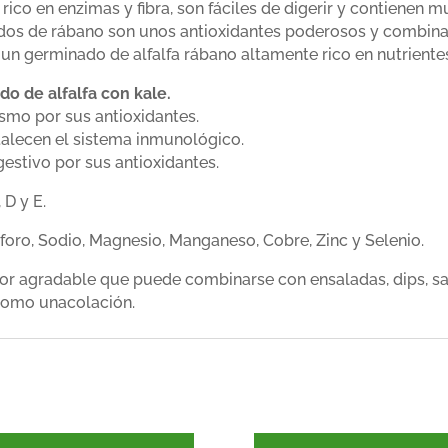
co en enzimas y fibra, son fáciles de digerir y contienen mu
dos de rábano son unos antioxidantes poderosos y combinad
n germinado de alfalfa rábano altamente rico en nutriente
o de alfalfa con kale.
ismo por sus antioxidantes.
talecen el sistema inmunológico.
gestivo por sus antioxidantes.
 D y E.
sforo, Sodio, Magnesio, Manganeso, Cobre, Zinc y Selenio.
or agradable que puede combinarse con ensaladas, dips, sa
o como unacolación.